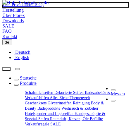
Zum Privatkunden-Shop
Herstellung
Über Florex
Downloads
SALE
FAQ
Kontakt
de
Deutsch
English
Startseite
Produkte
Schafmilchseifen
Dekorierte Seifen
Badezubehör &
Messen
Verkaufshilfen
Alles Zirbe
Themenwelt
Geschenksets
Glycerinseifen
Reinigung
Body &
Beauty
Badeprodukte
Weihrauch & Zubehör
Hotelspender und Logoseifen
Handgeschöpfte &
Spezial-Seifen
Raumduft, Kerzen, Öle
Befüllte
Verkaufsregale
SALE