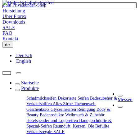
Zum Privatkunden-Shop
Herstellung
Über Florex
Downloads
SALE
FAQ
Kontakt
de
Deutsch
English
Startseite
Produkte
Schafmilchseifen
Dekorierte Seifen
Badezubehör &
Messen
Verkaufshilfen
Alles Zirbe
Themenwelt
Geschenksets
Glycerinseifen
Reinigung
Body &
Beauty
Badeprodukte
Weihrauch & Zubehör
Hotelspender und Logoseifen
Handgeschöpfte &
Spezial-Seifen
Raumduft, Kerzen, Öle
Befüllte
Verkaufsregale
SALE