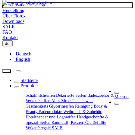
Zum Privatkunden-Shop
Herstellung
Über Florex
Downloads
SALE
FAQ
Kontakt
de
Deutsch
English
Startseite
Produkte
Schafmilchseifen
Dekorierte Seifen
Badezubehör &
Messen
Verkaufshilfen
Alles Zirbe
Themenwelt
Geschenksets
Glycerinseifen
Reinigung
Body &
Beauty
Badeprodukte
Weihrauch & Zubehör
Hotelspender und Logoseifen
Handgeschöpfte &
Spezial-Seifen
Raumduft, Kerzen, Öle
Befüllte
Verkaufsregale
SALE