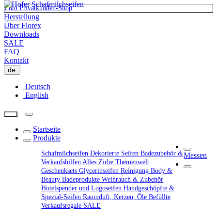
Zum Privatkunden-Shop
Herstellung
Über Florex
Downloads
SALE
FAQ
Kontakt
de
Deutsch
English
Startseite
Produkte
Schafmilchseifen
Dekorierte Seifen
Badezubehör &
Messen
Verkaufshilfen
Alles Zirbe
Themenwelt
Geschenksets
Glycerinseifen
Reinigung
Body &
Beauty
Badeprodukte
Weihrauch & Zubehör
Hotelspender und Logoseifen
Handgeschöpfte &
Spezial-Seifen
Raumduft, Kerzen, Öle
Befüllte
Verkaufsregale
SALE