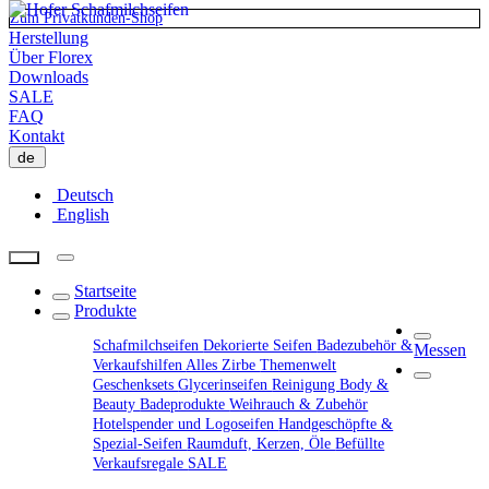
Zum Privatkunden-Shop
Herstellung
Über Florex
Downloads
SALE
FAQ
Kontakt
de
Deutsch
English
Startseite
Produkte
Schafmilchseifen
Dekorierte Seifen
Badezubehör &
Messen
Verkaufshilfen
Alles Zirbe
Themenwelt
Geschenksets
Glycerinseifen
Reinigung
Body &
Beauty
Badeprodukte
Weihrauch & Zubehör
Hotelspender und Logoseifen
Handgeschöpfte &
Spezial-Seifen
Raumduft, Kerzen, Öle
Befüllte
Verkaufsregale
SALE