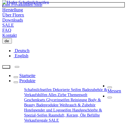
Zum Privatkunden-Shop
Herstellung
Über Florex
Downloads
SALE
FAQ
Kontakt
de
Deutsch
English
Startseite
Produkte
Schafmilchseifen
Dekorierte Seifen
Badezubehör &
Messen
Verkaufshilfen
Alles Zirbe
Themenwelt
Geschenksets
Glycerinseifen
Reinigung
Body &
Beauty
Badeprodukte
Weihrauch & Zubehör
Hotelspender und Logoseifen
Handgeschöpfte &
Spezial-Seifen
Raumduft, Kerzen, Öle
Befüllte
Verkaufsregale
SALE