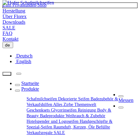
Zum Privatkunden-Shop
Herstellung
Über Florex
Downloads
SALE
FAQ
Kontakt
de
Deutsch
English
Startseite
Produkte
Schafmilchseifen
Dekorierte Seifen
Badezubehör &
Messen
Verkaufshilfen
Alles Zirbe
Themenwelt
Geschenksets
Glycerinseifen
Reinigung
Body &
Beauty
Badeprodukte
Weihrauch & Zubehör
Hotelspender und Logoseifen
Handgeschöpfte &
Spezial-Seifen
Raumduft, Kerzen, Öle
Befüllte
Verkaufsregale
SALE