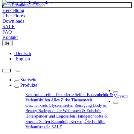
Zum Privatkunden-Shop
Herstellung
Über Florex
Downloads
SALE
FAQ
Kontakt
de
Deutsch
English
Startseite
Produkte
Schafmilchseifen
Dekorierte Seifen
Badezubehör &
Messen
Verkaufshilfen
Alles Zirbe
Themenwelt
Geschenksets
Glycerinseifen
Reinigung
Body &
Beauty
Badeprodukte
Weihrauch & Zubehör
Hotelspender und Logoseifen
Handgeschöpfte &
Spezial-Seifen
Raumduft, Kerzen, Öle
Befüllte
Verkaufsregale
SALE