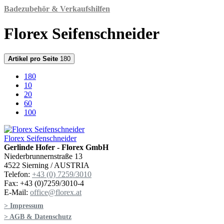
Badezubehör & Verkaufshilfen
Florex Seifenschneider
Artikel pro Seite
180
180
10
20
60
100
Florex Seifenschneider
Gerlinde Hofer - Florex GmbH
Niederbrunnernstraße 13
4522 Sierning / AUSTRIA
Telefon:
+43 (0) 7259/3010
Fax: +43 (0)7259/3010-4
E-Mail:
office@florex.at
> Impressum
> AGB & Datenschutz