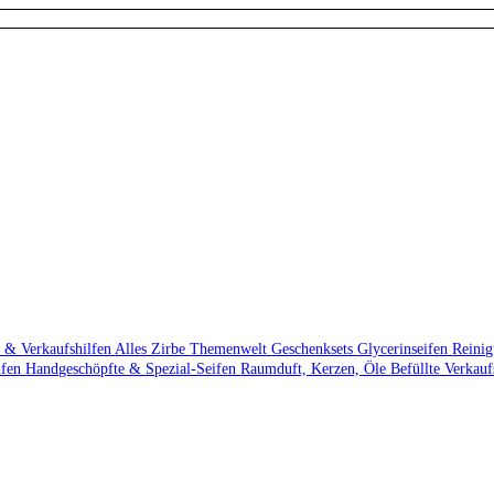
 & Verkaufshilfen
Alles Zirbe
Themenwelt
Geschenksets
Glycerinseifen
Reini
ifen
Handgeschöpfte & Spezial-Seifen
Raumduft, Kerzen, Öle
Befüllte Verkau