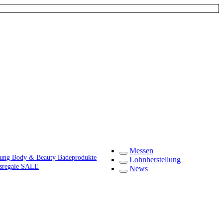
Messen
gung
Body & Beauty
Badeprodukte
Lohnherstellung
fsregale
SALE
News