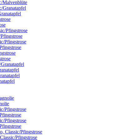
ic/Malvenblüte
Granatapfel
ose
/Pfingstrose
Pfingstrose
strose
ranatapfel
natapfel
nolie
Pfingstrose
Pfingstrose
Classic/Pfingstrose