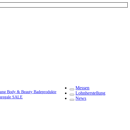
Messen
gung
Body & Beauty
Badeprodukte
Lohnherstellung
fsregale
SALE
News