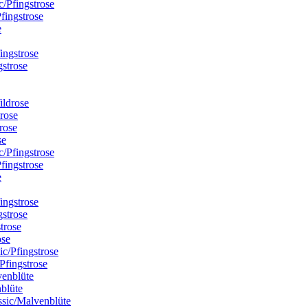
Pfingstrose
gstrose
drose
se
Pfingstrose
gstrose
ose
Pfingstrose
blüte