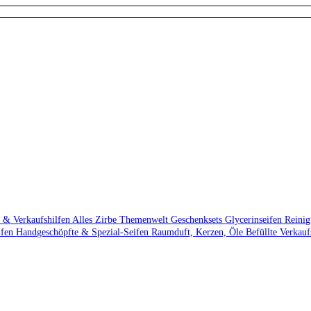
 & Verkaufshilfen
Alles Zirbe
Themenwelt
Geschenksets
Glycerinseifen
Reini
ifen
Handgeschöpfte & Spezial-Seifen
Raumduft, Kerzen, Öle
Befüllte Verkau