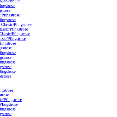
/Malvenblüte
gstrose
fingstrose
assic/Pfingstrose
ssic/Pfingstrose
ngstrose
gstrose
gstrose
gstrose
strose
Pfingstrose
gstrose