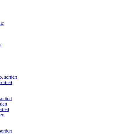
ortiert
iert
ert