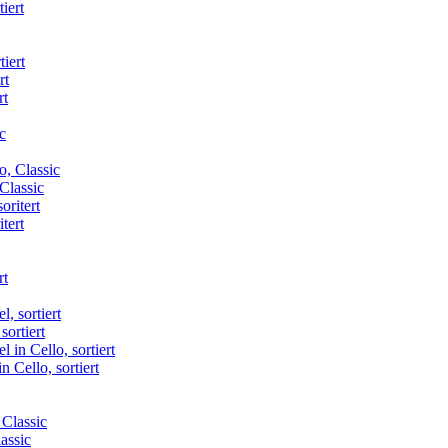
iert
rt
Classic
tert
sortiert
 Cello, sortiert
assic