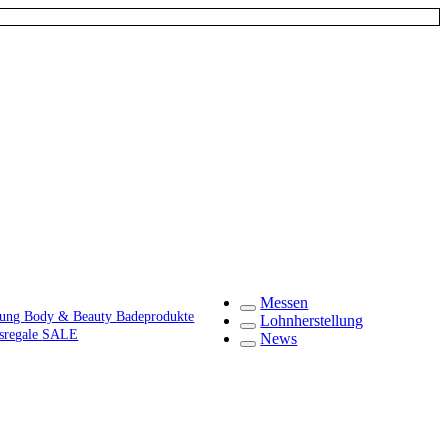
Messen
gung
Body & Beauty
Badeprodukte
Lohnherstellung
fsregale
SALE
News