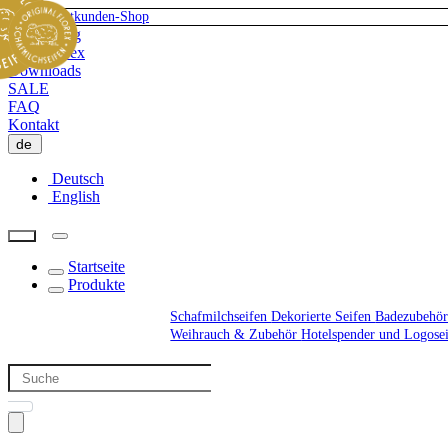
Zum Privatkunden-Shop
Herstellung
Über Florex
Downloads
SALE
FAQ
Kontakt
de
Deutsch
English
Startseite
Produkte
Schafmilchseifen
Dekorierte Seifen
Badezubehör
Weihrauch & Zubehör
Hotelspender und Logose