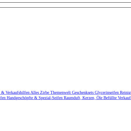
 & Verkaufshilfen
Alles Zirbe
Themenwelt
Geschenksets
Glycerinseifen
Reini
ifen
Handgeschöpfte & Spezial-Seifen
Raumduft, Kerzen, Öle
Befüllte Verkau