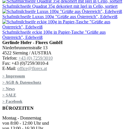
Schafmilchseife Quadrat 35g dekoriert mit Igel in Cello, sortiert
Schafmilchseife Luxus 100g "Grüße aus Österreich", Edelweiß
Schafmilchseife eckig 100g in Papier-Tasche "Grüße aus
Österreich", Edelweiß
Gerlinde Hofer - Florex GmbH
Niederbrunnernstraße 13
4522 Sierning / AUSTRIA
Telefon:
+43 (0) 7259/3010
Fax: +43 (0)7259/3010-4
E-Mail:
office@florex.at
> Impressum
> AGB & Datenschutz
> News
> SALE
> Facebook
BÜROZEITEN
Montag - Donnerstag
von 8:00 - 12:00 Uhr und
von 13:00 - 16:30 Uhr