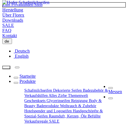
Zum Privatkunden-Shop
Herstellung
Über Florex
Downloads
SALE
FAQ
Kontakt
de
Deutsch
English
Startseite
Produkte
Schafmilchseifen
Dekorierte Seifen
Badezubehör &
Messen
Verkaufshilfen
Alles Zirbe
Themenwelt
Geschenksets
Glycerinseifen
Reinigung
Body &
Beauty
Badeprodukte
Weihrauch & Zubehör
Hotelspender und Logoseifen
Handgeschöpfte &
Spezial-Seifen
Raumduft, Kerzen, Öle
Befüllte
Verkaufsregale
SALE